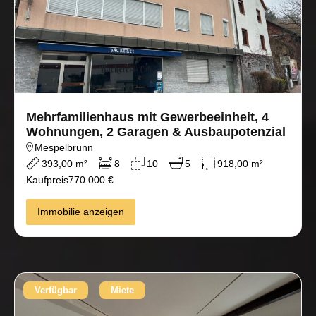
Mehrfamilienhaus mit Gewerbeeinheit, 4
Wohnungen, 2 Garagen & Ausbaupotenzial
Mespelbrunn
393,00 m²
8
10
5
918,00 m²
Kaufpreis
770.000 €
Immobilie anzeigen
Verfügbar
Miete