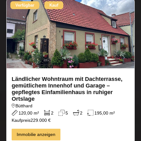
Verfügbar
Kauf
Ländlicher Wohntraum mit Dachterrasse,
gemütlichem Innenhof und Garage –
gepflegtes Einfamilienhaus in ruhiger
Ortslage
Bütthard
120,00 m²
2
5
2
195,00 m²
Kaufpreis
229.000 €
Immobilie anzeigen