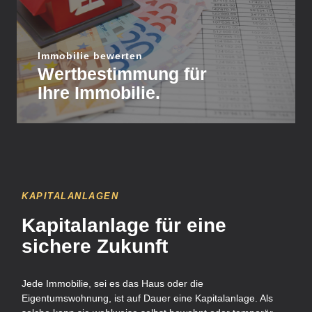
eine Finanzierungsentscheidung.
einzuschätzen – egal, ob für den Kauf, Verkauf oder
Immobilie bewerten
helfen wir Ihnen, den Wert Ihrer Immobilie realistisch
Wertbestimmung für
Mit einer präzisen und marktgerechten Bewertung
Ihre Immobilie.
KAPITALANLAGEN
Kapitalanlage für eine
sichere Zukunft
Jede Immobilie, sei es das Haus oder die
Eigentumswohnung, ist auf Dauer eine Kapitalanlage. Als