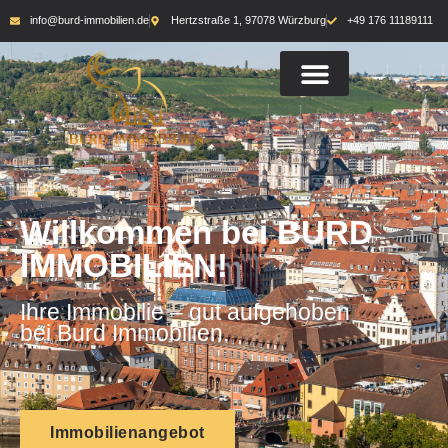
info@burd-immobilien.de
Hertzstraße 1, 97078 Würzburg
+49 176 11189111
Willkommen bei BURD
IMMOBILIEN!
Ihre Immobilie – gut aufgehoben
bei Burd Immobilien.
Immobilienangebot