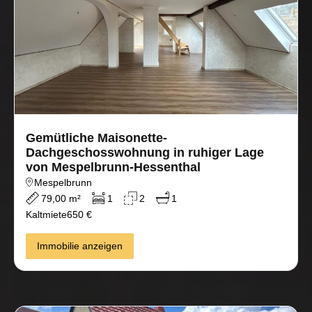
Gemütliche Maisonette-
Dachgeschosswohnung in ruhiger Lage
von Mespelbrunn-Hessenthal
Mespelbrunn
79,00 m²
1
2
1
Kaltmiete
650 €
Immobilie anzeigen