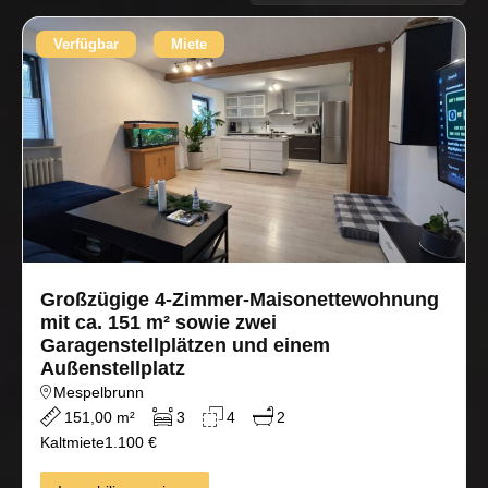
Verfügbar
Miete
Großzügige 4-Zimmer-Maisonettewohnung
mit ca. 151 m² sowie zwei
Garagenstellplätzen und einem
Außenstellplatz
Mespelbrunn
151,00 m²
3
4
2
Kaltmiete
1.100 €