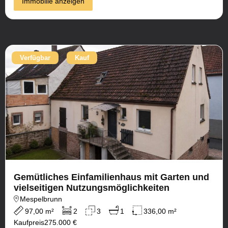
Immobilie anzeigen
Verfügbar
Kauf
Gemütliches Einfamilienhaus mit Garten und
vielseitigen Nutzungsmöglichkeiten
Mespelbrunn
97,00 m²
2
3
1
336,00 m²
Kaufpreis
275.000 €