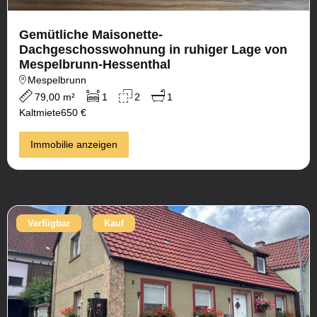
Gemütliche Maisonette-
Dachgeschosswohnung in ruhiger Lage von
Mespelbrunn-Hessenthal
Mespelbrunn
79,00 m²
1
2
1
Kaltmiete
650 €
Immobilie anzeigen
Verfügbar
Kauf