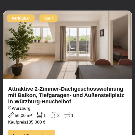
Verfügbar
Kauf
Attraktive 2-Zimmer-Dachgeschosswohnung
mit Balkon, Tiefgaragen- und Außenstellplatz
in Würzburg-Heuchelhof
Würzburg
56,00 m²
1
2
1
Kaufpreis
195.000 €