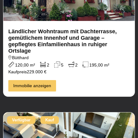
Ländlicher Wohntraum mit Dachterrasse,
gemütlichem Innenhof und Garage –
gepflegtes Einfamilienhaus in ruhiger
Ortslage
Bütthard
120,00 m²
2
5
2
195,00 m²
Kaufpreis
229.000 €
Immobilie anzeigen
Verfügbar
Kauf